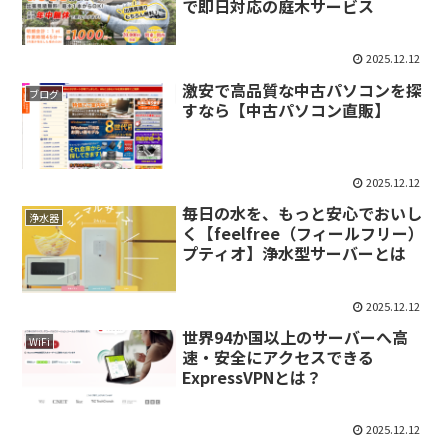
で即日対応の庭木サービス
2025.12.12
激安で高品質な中古パソコンを探
ブログ
すなら【中古パソコン直販】
2025.12.12
毎日の水を、もっと安心でおいし
浄水器
く【feelfree（フィールフリー）
プティオ】浄水型サーバーとは
2025.12.12
世界94か国以上のサーバーへ高
WiFi
速・安全にアクセスできる
ExpressVPNとは？
2025.12.12