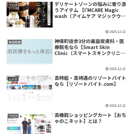
デリケートゾーンの悩みに寄り添
ブログ
うアイテム 【I’MCARE Magic
wash（アイムケア マジックウォ
ッシュ）】
2025.12.12
神保町徒歩3分の美容皮膚科・医
美容医療
療脱毛なら【Smart Skin
Clinic（スマートスキンクリニッ
ク）】
2025.12.12
高時給・高待遇のリゾートバイト
バイト
なら【リゾートバイト.com】
2025.12.12
高機能ショッピングカート【おち
ブログ
ゃのこネット】とは？