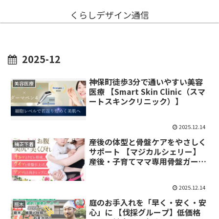
くらしデザイン通信
2025-12
神保町徒歩3分で通いやすい美容
美容医療
医療 【Smart Skin Clinic（スマ
ートスキンクリニック）】
2025.12.14
産後の体型と骨盤ケアをやさしく
補正下着
サポート 【マジカルシェリー】
産後・子育てママ専用骨盤ガード
ル
2025.12.14
庭のお手入れを「早く・安く・安
庭木
心」に 【伐採グループ】低価格