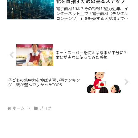
化を目指すための基本ステップ
電子商材とは？その特徴と魅力近年、イ
ンターネット上で「電子商材（デジタル
コンテンツ）」を販売する人が増えてい
ます。電子商材とは、PDF・動画・音
声・オンライン講座など、デジタル形式
で提供される情報商品のことです。形の
ない“知識”や“ノウハウ...
ネットスーパーを使えば家事が半分に？
主婦が実際に使ってみた感想
子どもの集中力を伸ばす習い事ランキン
グ｜親が選んでよかったTOP5
ホーム
ブログ