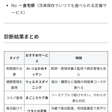
No →
食宅便
（冷凍保存でいつでも食べられる定番サ
ービス）
診断結果まとめ
おすすめサービ
タイプ
特徴
ス
制限食が必
Dr.つるかめキ
医師・管理栄養士監修で病気管理も安
要
ッチン
心
健康管理を
ウェルネスダイ
塩分・糖質など複数の制限食コースが
重視
ニング
選べる
リーズナブルで続けやすい。やわらか
コスパ重視
まごころケア食
食も対応
毎日届けて
冷蔵で毎日配達。地域密着型で見守り
ワタミの宅食