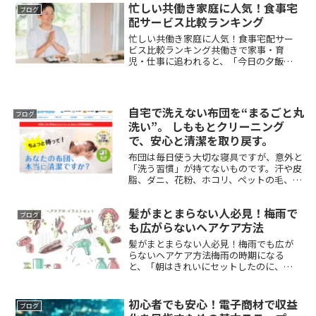
忙しい共働き家庭に人気！食事宅
えています。しかし一般的な白髪染め（ヘ
ブログ
アカラー剤...
配サービス比較ランキング
忙しい共働き家庭に人気！食事宅配サー
ビス比較ランキング共働きで家事・育
児・仕事に追われると、「今日の夕飯ど
うしよう…」と頭を悩ませる日が増えま
す。そんなとき強い味方になるのが、宅
配食事サービス（宅食・冷凍弁当な
ど）。調理不要で温めるだけ、献...
自宅で洗えない布団を“まるごと丸
ブログ
洗い”。 しももとクリーニング
で、安心と清潔を取り戻す。
布団は毎日使う大切な寝具ですが、意外と
「洗う習慣」が持てないものです。汗や皮
脂、ダニ、花粉、ホコリ、ペットの毛、湿
気……気づかない間に、布団は多くの汚れ
を抱えています。しかし、家の洗濯機では
髪がまとまらない人必見！梅雨で
洗えず、コインランドリーの大型洗濯機に
ブログ
持っていくの...
も広がらないヘアケア方法
髪がまとまらない人必見！梅雨でも広が
らないヘアケア方法梅雨の時期になる
と、「朝はきれいにセットしたのに、外
に出た途端に髪が広がってしまう…」そ
んな経験はありませんか？ 湿気による髪
の広がりやうねりは、多くの女性が悩む
初心者でも安心！電子商材で収益
ブログ
大きな問題です。ここでは...