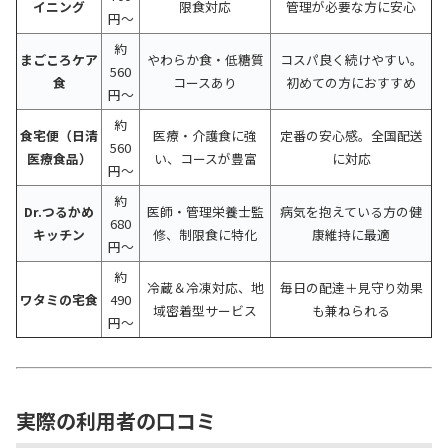
イニング
限食対応
管理が必要な方に安心
円〜
約
まごころケア
やわらか食・低糖質
コスパ良く続けやすい。
560
食
コースあり
初めての方におすすめ
円〜
約
食宅便（日清
医療・介護食に強
定番の安心感。全国配送
560
医療食品）
い、コースが豊富
に対応
円〜
約
Dr.つるかめ
医師・管理栄養士監
病気を抱えている方の健
680
キッチン
修、制限食に特化
康維持に最適
円〜
約
冷蔵＆冷凍対応、地
毎日の配達＋見守り効果
ワタミの宅食
490
域密着型サービス
も兼ねられる
円〜
実際の利用者の口コミ