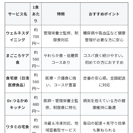
1食
サービス名
あた
特徴
おすすめポイント
り
約
ウェルネスダ
管理栄養士監修、制
糖尿病や高血圧など健康
700
イニング
限食対応
管理が必要な方に安心
円〜
約
まごころケア
やわらか食・低糖質
コスパ良く続けやすい。
560
食
コースあり
初めての方におすすめ
円〜
約
食宅便（日清
医療・介護食に強
定番の安心感。全国配送
560
医療食品）
い、コースが豊富
に対応
円〜
約
Dr.つるかめ
医師・管理栄養士監
病気を抱えている方の健
680
キッチン
修、制限食に特化
康維持に最適
円〜
約
冷蔵＆冷凍対応、地
毎日の配達＋見守り効果
ワタミの宅食
490
域密着型サービス
も兼ねられる