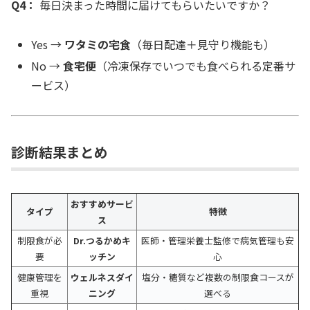
Q4：
毎日決まった時間に届けてもらいたいですか？
Yes →
ワタミの宅食
（毎日配達＋見守り機能も）
No →
食宅便
（冷凍保存でいつでも食べられる定番サ
ービス）
診断結果まとめ
おすすめサービ
タイプ
特徴
ス
制限食が必
Dr.つるかめキ
医師・管理栄養士監修で病気管理も安
要
ッチン
心
健康管理を
ウェルネスダイ
塩分・糖質など複数の制限食コースが
重視
ニング
選べる