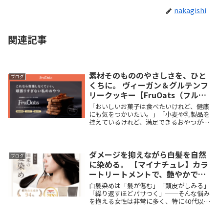
nakagishi
関連記事
素材そのもののやさしさを、ひと
ブログ
くちに。 ヴィーガン＆グルテンフ
リークッキー【FruOats（フルオ
ーツ）】で、心も身体も満たされ
「おいしいお菓子は食べたいけれど、健康
るおやつ時間へ。
にも気をつかいたい。」「小麦や乳製品を
控えているけれど、満足できるおやつが少
ない…。」そんな“罪悪感のないおやつ”を
探している方に、株式会社フルオーツが届
けるヴィーガン＆グルテンフリークッキー
ダメージを抑えながら白髪を自然
【FruO...
ブログ
に染める。 【マイナチュレ】カラ
ートリートメントで、艶やかで
若々しい髪へ。
白髪染めは「髪が傷む」「頭皮がしみる」
「繰り返すほどパサつく」──そんな悩み
を抱える女性は非常に多く、特に40代以降
では、“髪のダメージを抑えながら、自然
で美しい仕上がりにしたい”という声が増